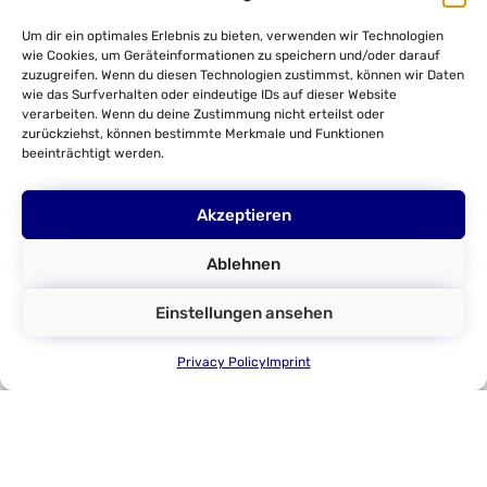
Steer-by-Wire Test Benches
Um dir ein optimales Erlebnis zu bieten, verwenden wir Technologien
Torque Feedback Steering Wheel
wie Cookies, um Geräteinformationen zu speichern und/oder darauf
zuzugreifen. Wenn du diesen Technologien zustimmst, können wir Daten
Customer Test Benches
wie das Surfverhalten oder eindeutige IDs auf dieser Website
verarbeiten. Wenn du deine Zustimmung nicht erteilst oder
HiL-Tests
zurückziehst, können bestimmte Merkmale und Funktionen
beeinträchtigt werden.
Parameter Identification
Company
Akzeptieren
About us
Ablehnen
DMecS
Development of Mechatronic
Einstellungen ansehen
Systems GmbH & Co. KG
Privacy Policy
Imprint
Gottfried-Hagen-Straße 24
D - 51105 Cologne
Tel.: +49 (0)221 337737-0
E-Mail: info@dmecs.com