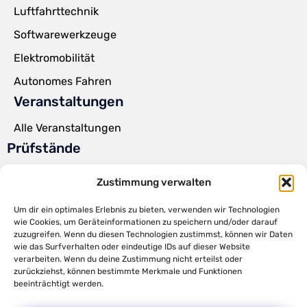
Luftfahrttechnik
Softwarewerkzeuge
Elektromobilität
Autonomes Fahren
Veranstaltungen
Alle Veranstaltungen
Prüfstände
Powerpack Prüfstände
Zustimmung verwalten
Steer-by-Wire Prüfstände
Um dir ein optimales Erlebnis zu bieten, verwenden wir Technologien
Torque Feedback Lenkrad
wie Cookies, um Geräteinformationen zu speichern und/oder darauf
zuzugreifen. Wenn du diesen Technologien zustimmst, können wir Daten
Kundenprüfstände
wie das Surfverhalten oder eindeutige IDs auf dieser Website
verarbeiten. Wenn du deine Zustimmung nicht erteilst oder
HiL-Tests
zurückziehst, können bestimmte Merkmale und Funktionen
beeinträchtigt werden.
Parameteridentifikation