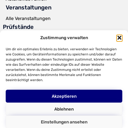
Veranstaltungen
Alle Veranstaltungen
Prüfstände
Powerpack Prüfstände
Zustimmung verwalten
Steer-by-Wire Prüfstände
Um dir ein optimales Erlebnis zu bieten, verwenden wir Technologien
wie Cookies, um Geräteinformationen zu speichern und/oder darauf
Torque Feedback Lenkrad
zuzugreifen. Wenn du diesen Technologien zustimmst, können wir Daten
wie das Surfverhalten oder eindeutige IDs auf dieser Website
Kundenprüfstände
verarbeiten. Wenn du deine Zustimmung nicht erteilst oder
zurückziehst, können bestimmte Merkmale und Funktionen
HiL-Tests
beeinträchtigt werden.
Parameteridentifikation
Firma
Akzeptieren
Über uns
Ablehnen
DMecS
Einstellungen ansehen
Development of Mechatronic