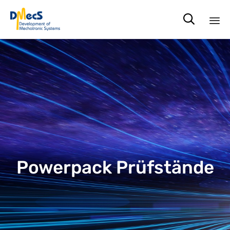

Sk
to
co
Powerpack Prüfstände