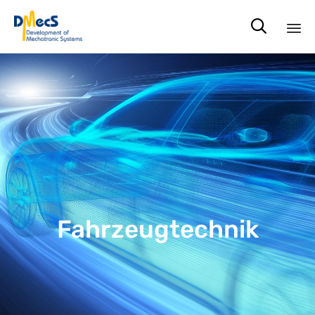

Sk
to
co
Fahrzeugtechnik